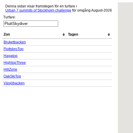
Denna sidan visar framstegen för en turfare i
Urban 7 summits of Stockholm challenge
för omgång August-2026
Turfare:
Zon
Tagen
Bruketbacken
FlottsbroTop
Hagatop
HightopThree
HillZone
OakSkiTop
Väsjöbacken