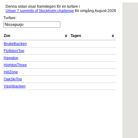
Denna sidan visar framstegen för en turfare i
Urban 7 summits of Stockholm challenge
för omgång August-2026
Turfare:
Zon
Tagen
Bruketbacken
FlottsbroTop
Hagatop
HightopThree
HillZone
OakSkiTop
Väsjöbacken